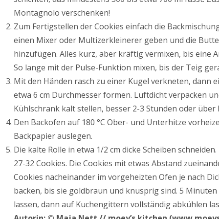
Montagnolo verschenken!
Zum Fertigstellen der Cookies einfach die Backmischun
einen Mixer oder Multizerkleinerer geben und die Butt
hinzufügen. Alles kurz, aber kräftig vermixen, bis eine A
So lange mit der Pulse-Funktion mixen, bis der Teig g
Mit den Händen rasch zu einer Kugel verkneten, dann ei
etwa 6 cm Durchmesser formen. Luftdicht verpacken un
Kühlschrank kalt stellen, besser 2-3 Stunden oder über 
Den Backofen auf 180 °C Ober- und Unterhitze vorheize
Backpapier auslegen.
Die kalte Rolle in etwa 1/2 cm dicke Scheiben schneiden.
27-32 Cookies. Die Cookies mit etwas Abstand zueinande
Cookies nacheinander im vorgeheizten Ofen je nach Di
backen, bis sie goldbraun und knusprig sind. 5 Minute
lassen, dann auf Kuchengittern vollständig abkühlen las
Autorin: © Maja Nett // moey’s kitchen (www.moey