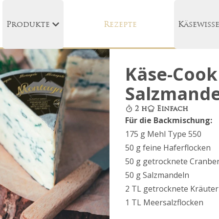
Produkte
Rezepte
Käsewiss
Käse-Cooki
Salzmande
2 h
Einfach
Für die Backmischung:
175 g Mehl Type 550
50 g feine Haferflocken
50 g getrocknete Cranber
50 g Salzmandeln
2 TL getrocknete Kräuter
1 TL Meersalzflocken